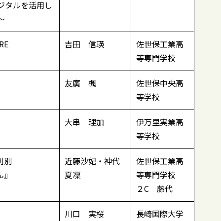
ジタルを活用し
～
RE
吉田 信瑛
佐世保工業高
等専門学校
）
友廣 楓
佐世保中央高
等学校
大串 理加
伊万里実業高
等学校
判別
近藤沙妃・神代
佐世保工業高
ん』
夏凜
等専門学校
２C 藤代
川口 実桜
長崎国際大学