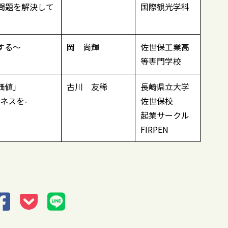
問題を解決して
国際観光学科
トする〜
岡 尚輝
佐世保工業高
等専門学校
価値」
古川 友稀
長崎県立大学
ネスを-
佐世保校
起業サークル
FIRPEN