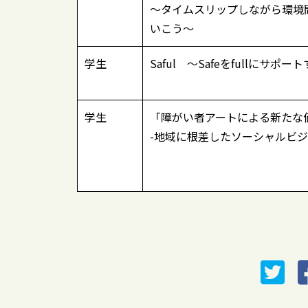
～タイムスリップしながら環境
いこう～
学生
Saful 〜Safeをfullにサポー
学生
「障がい者アートによる新たな
-地域に根差したソーシャルビジ