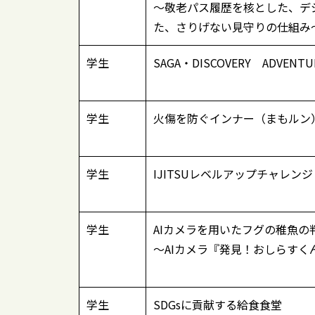
～敬老パス履歴を核とした、デ
た、さりげない見守りの仕組み
学生
SAGA・DISCOVERY ADVENTU
学生
火傷を防ぐインナー（まもルン
学生
IJITSUレベルアップチャレンジ
学生
AIカメラを用いたフグの稚魚の
～AIカメラ『発見！おしらすく
学生
SDGsに貢献する給食食堂